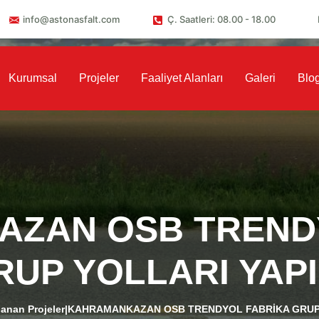
info@astonasfalt.com
Ç. Saatleri: 08.00 - 18.00
Kurumsal
Projeler
Faaliyet Alanları
Galeri
Blo
ZAN OSB TREND
RUP YOLLARI YAPI
anan Projeler
|
KAHRAMANKAZAN OSB TRENDYOL FABRİKA GRUP 