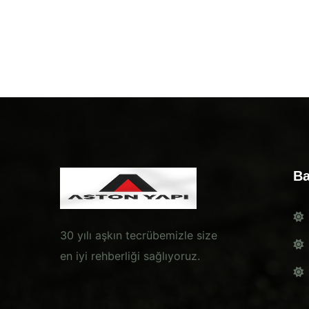
Ba
30 yılı aşkın tecrübemizle size
en iyi rehberliği sağlıyoruz.